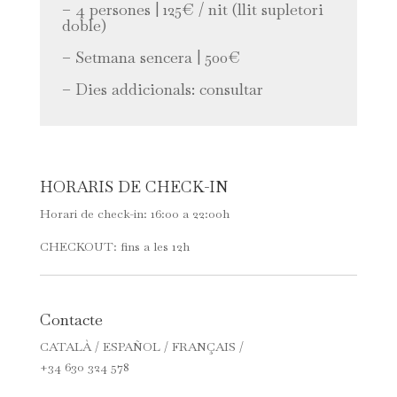
– 4 persones | 125€ / nit (llit supletori
doble)
– Setmana sencera | 500€
– Dies addicionals: consultar
HORARIS DE CHECK-IN
Horari de check-in: 16:00 a 22:00h
CHECKOUT: fins a les 12h
Contacte
CATALÀ / ESPAÑOL / FRANÇAIS /
+34 630 324 578