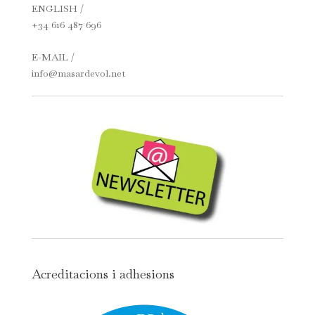
ENGLISH /
+34 616 487 696
E-MAIL /
info@masardevol.net
Acreditacions i adhesions