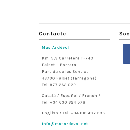
Contacte
Soc
Mas Ardèvol
Km. 5,3 Carretera T-740
Falset – Porrera
Partida de les Sentius
43730 Falset (Tarragona)
Tel. 977 262 022
Català / Español / French /
Tel. +34 630 324 578
English / Tel. +34 616 487 696
info@masardevol.net