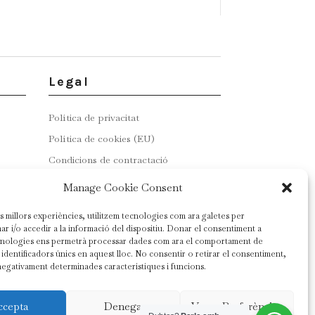
Legal
Política de privacitat
Política de cookies (EU)
Condicions de contractació
Manage Cookie Consent
es millors experiències, utilitzem tecnologies com ara galetes per
 i/o accedir a la informació del dispositiu. Donar el consentiment a
cnologies ens permetrà processar dades com ara el comportament de
identificadors únics en aquest lloc. No consentir o retirar el consentiment,
negativament determinades característiques i funcions.
ccepta
Denega
Veure Preferències