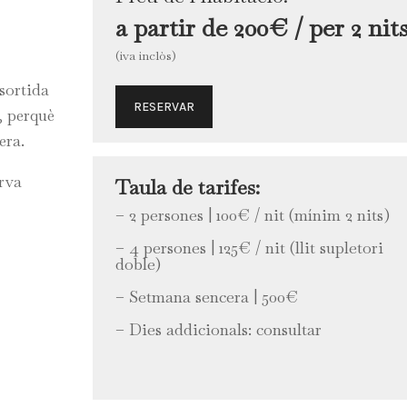
a partir de 200€ / per 2 nit
(iva inclòs)
sortida
RESERVAR
, perquè
era.
erva
Taula de tarifes:
– 2 persones | 100€ / nit (mínim 2 nits)
– 4 persones | 125€ / nit (llit supletori
doble)
– Setmana sencera | 500€
– Dies addicionals: consultar