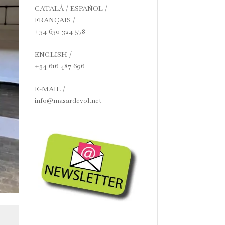
CATALÀ / ESPAÑOL /
FRANÇAIS /
+34 630 324 578
ENGLISH /
+34 616 487 696
E-MAIL /
info@masardevol.net