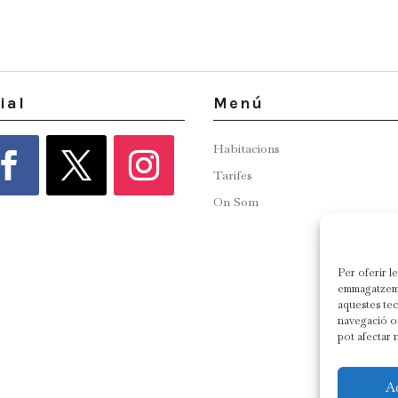
ial
Menú
Habitacions
Tarifes
On Som
Per oferir l
emmagatzemar
aquestes te
navegació o 
pot afectar 
A