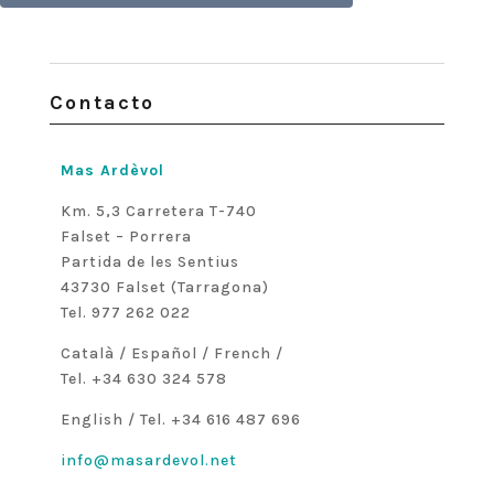
Contacto
Mas Ardèvol
Km. 5,3 Carretera T-740
Falset – Porrera
Partida de les Sentius
43730 Falset (Tarragona)
Tel. 977 262 022
Català / Español / French /
Tel. +34 630 324 578
English / Tel. +34 616 487 696
info@masardevol.net