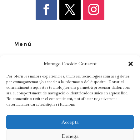
Menú
Manage Cookie Consent
Per oferir les millors experiències, utilitzem tecnologies com ara galetes
Legal
per emmagatzemar i/o accedir a la informació del dispositiu. Donar el
consentiment a aquestes tecnologies ens permetrà processar dades com
ara el comportament de navegació o identificadors únics en aquest lloc.
No consentir o retirar el consentiment, pot afectar negativament
determinades característiques i funcions.
Accepta
© Copyright 2026 |
Mas Ardèvol
| Tots els drets
reservats | Registre de Turisme: PT-000106
Denega