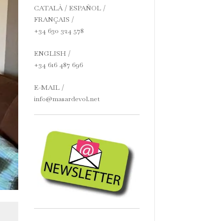
CATALÀ / ESPAÑOL /
FRANÇAIS /
+34 630 324 578
ENGLISH /
+34 616 487 696
E-MAIL /
info@masardevol.net