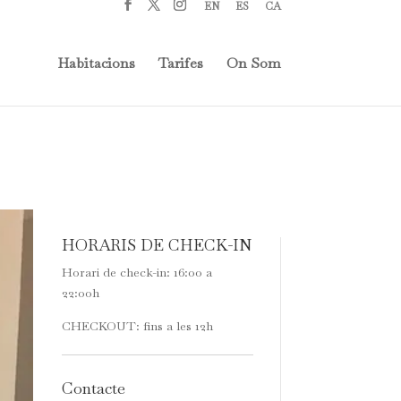
EN
ES
CA
Habitacions
Tarifes
On Som
HORARIS DE CHECK-IN
Horari de check-in: 16:00 a
22:00h
CHECKOUT: fins a les 12h
Contacte