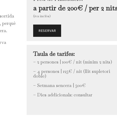
a partir de 200€ / per 2 nit
sortida
(iva inclòs)
, perquè
era.
RESERVAR
erva
Taula de tarifes:
– 2 persones | 100€ / nit (mínim 2 nits)
– 4 persones | 125€ / nit (llit supletori
doble)
– Setmana sencera | 500€
– Dies addicionals: consultar