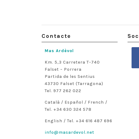
Contacte
Soc
Mas Ardèvol
Km. 5,3 Carretera T-740
Falset – Porrera
Partida de les Sentius
43730 Falset (Tarragona)
Tel. 977 262 022
Català / Español / French /
Tel. +34 630 324 578
English / Tel. +34 616 487 696
info@masardevol.net