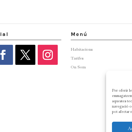
ial
Menú
Habitacions
Tarifes
On Som
Per oferir l
emmagatzemar
aquestes te
navegació o 
pot afectar 
A