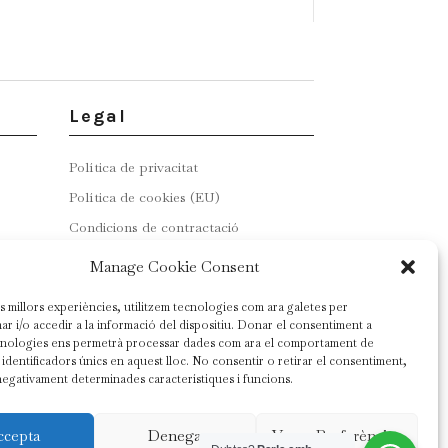
Legal
Política de privacitat
Política de cookies (EU)
Condicions de contractació
Manage Cookie Consent
es millors experiències, utilitzem tecnologies com ara galetes per
 i/o accedir a la informació del dispositiu. Donar el consentiment a
cnologies ens permetrà processar dades com ara el comportament de
identificadors únics en aquest lloc. No consentir o retirar el consentiment,
negativament determinades característiques i funcions.
ccepta
Denega
Veure Preferències