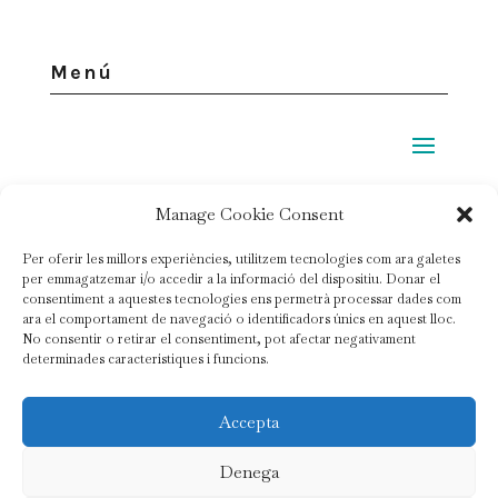
Menú
Legal
Manage Cookie Consent
Per oferir les millors experiències, utilitzem tecnologies com ara galetes
Política de privacidad
per emmagatzemar i/o accedir a la informació del dispositiu. Donar el
consentiment a aquestes tecnologies ens permetrà processar dades com
Política de cookies
ara el comportament de navegació o identificadors únics en aquest lloc.
No consentir o retirar el consentiment, pot afectar negativament
Condiciones de contratación
determinades característiques i funcions.
Accepta
© Copyright 2020 |
Mas Ardèvol
| Todos los derechos
reservados
Denega