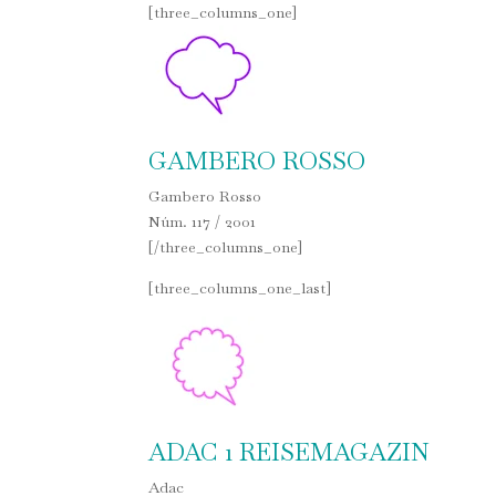
[three_columns_one]
GAMBERO ROSSO
Gambero Rosso
Núm. 117 / 2001
[/three_columns_one]
[three_columns_one_last]
ADAC ı REISEMAGAZIN
Adac