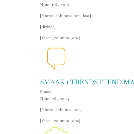
Núm. 116 / 2010
[/three_columns_one_last]
[divider]
[three_columns_one]
SMAAK ı TRENDSTTEND M
Smaak
Núm. 28 / 2004
[/three_columns_one]
[three_columns_one]