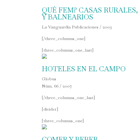
QUÈ FEM? CASAS RURALES,
Y BALNEARIOS
La Vanguardia Publicaciones / 2003
[/three_columns_one]
[three_columns_one_last]
HOTELES EN EL CAMPO
Globus
Núm. 66 / 2007
[/three_columns_one_last]
[divider]
[three_columns_one]
COMER Y BEBER