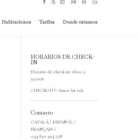
EN
ES
CA
Habitaciones
Tarifas
Donde estamos
HORARIOS DE CHECK-
IN
Horario de check-in: 16:00 a
22:00h
CHECKOUT: hasta las 12h
Contacto
CATALÀ / ESPAÑOL /
FRANÇAIS /
+34 630 324 578