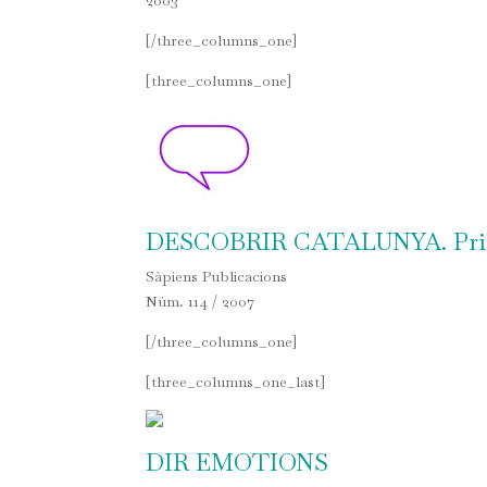
2003
[/three_columns_one]
[three_columns_one]
DESCOBRIR CATALUNYA. Prior
Sàpiens Publicacions
Núm. 114 / 2007
[/three_columns_one]
[three_columns_one_last]
DIR EMOTIONS