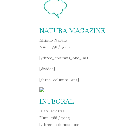
NATURA MAGAZINE
Mundo Natura
Núm. 278 / 2007
[/three_columns_one_last]
[divider]
[three_columns_one]
INTEGRAL
RBA Revistas
Núm. 288 / 2003
[/three_columns_one]