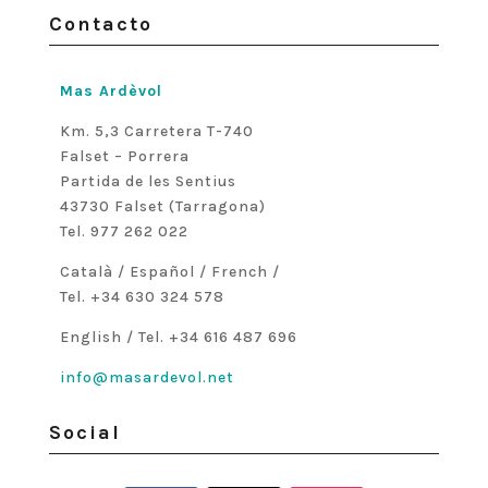
Contacto
Mas Ardèvol
Km. 5,3 Carretera T-740
Falset – Porrera
Partida de les Sentius
43730 Falset (Tarragona)
Tel. 977 262 022
Català / Español / French /
Tel. +34 630 324 578
English / Tel. +34 616 487 696
info@masardevol.net
Social