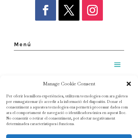
Menú
Legal
Manage Cookie Consent
Per oferir les millors experiències, utilitzem tecnologies com ara galetes
Política de privacidad
per emmagatzemar i/o accedir a la informació del dispositiu. Donar el
consentiment a aquestes tecnologies ens permetrà processar dades com
Política de cookies
ara el comportament de navegació o identificadors únics en aquest lloc.
No consentir o retirar el consentiment, pot afectar negativament
Condiciones de contratación
determinades característiques i funcions.