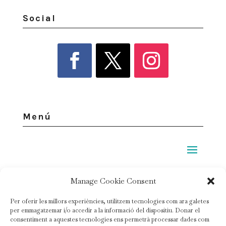
Social
Menú
Legal
Manage Cookie Consent
Per oferir les millors experiències, utilitzem tecnologies com ara galetes
Política de privacidad
per emmagatzemar i/o accedir a la informació del dispositiu. Donar el
consentiment a aquestes tecnologies ens permetrà processar dades com