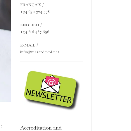
FRANÇAIS /
+34 630 324 578
ENGLISH /
+34 616 487 696
E-MAIL /
info@masardevol.net
:
Accreditation and