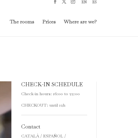
EN
ES
The rooms
Prices
Where are we?
CHECK-IN SCHEDULE
Check-in hours: 16:00 to 22:00
CHECKOUT: until 12h
Contact
CATALÀ / ESPAÑOL /