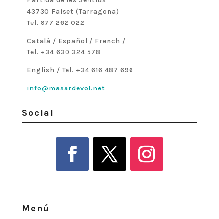
Partida de les Sentius
43730 Falset (Tarragona)
Tel. 977 262 022
Català / Español / French /
Tel. +34 630 324 578
English / Tel. +34 616 487 696
info@masardevol.net
Social
Menú